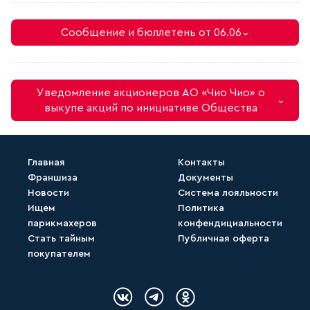
Сообщение и бюллетень от 06.06
⌄
Уведомление акционеров АО «Чио Чио» о
⌄
выкупе акций по инициативе Общества
Главная
Контакты
Франшиза
Документы
Скачать (Бюллетень ГОСА 2025.docx)
Новости
Система лояльности
Ищем
Политика
парикмахеров
конфендициальности
Скачать (2. Сообщение для
Стать тайным
Публичная оферта
акционера..docx)
покупателем
Логотип Вконтакте
Логотип Telegram
Логотип Одноклассн