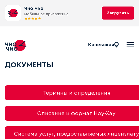
Чио Чио
Загрузить
Мобильное приложение
★
★
★
★
★
Каневская
Документы Чио Чио
ДОКУМЕНТЫ
Термины и определения
Описание и формат Ноу-Хау
Система услуг, предоставляемых лицензиату